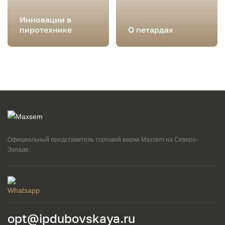
Инновации в
пиротехнике
О петардах
Официальный представитель торговой марки Maxsem на Северо-
Западе.
opt@ipdubovskaya.ru