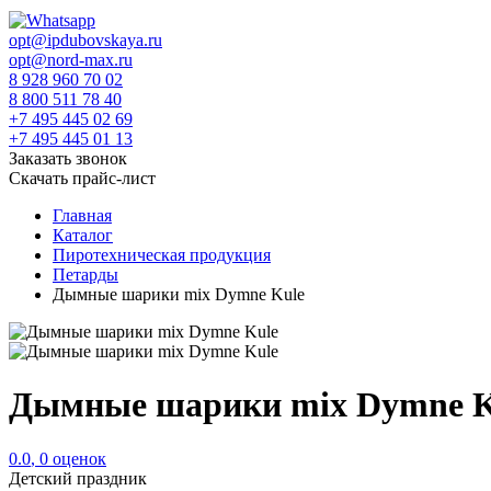
opt@ipdubovskaya.ru
opt@nord-max.ru
8 928 960 70 02
8 800 511 78 40
+7 495 445 02 69
+7 495 445 01 13
Заказать звонок
Скачать прайс-лист
Главная
Каталог
Пиротехническая продукция
Петарды
Дымные шарики mix Dymne Kule
Дымные шарики mix Dymne K
0.0
,
0
оценок
Детский праздник