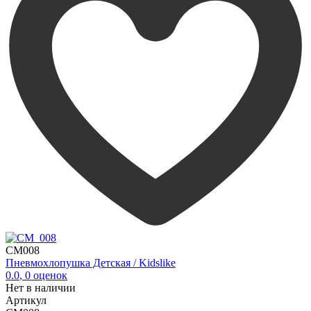
CM008
Пневмохлопушка Детская / Kidslike
0.0
,
0
оценок
Нет в наличии
Артикул