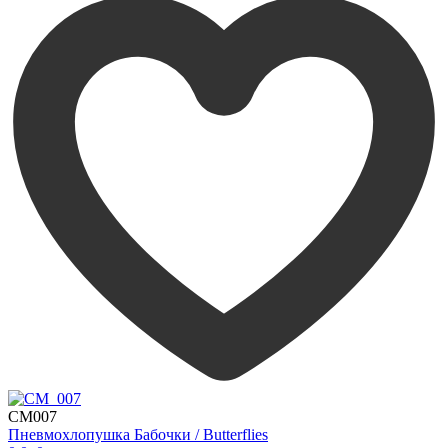
CM007
Пневмохлопушка Бабочки / Butterflies