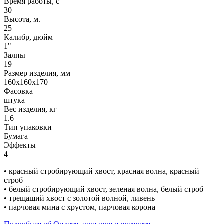
Время работы, с
30
Высота, м.
25
Калибр, дюйм
1"
Залпы
19
Размер изделия, мм
160х160х170
Фасовка
штука
Вес изделия, кг
1.6
Тип упаковки
Бумага
Эффекты
4
• красный стробирующий хвост, красная волна, красный
строб
• белый стробирующий хвост, зеленая волна, белый строб
• трещащий хвост с золотой волной, ливень
• парчовая мина с хрустом, парчовая корона