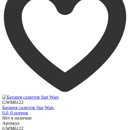
GWM6122
Батарея салютов Star Wars
0.0
,
0
оценок
Нет в наличии
Артикул
GWM6122