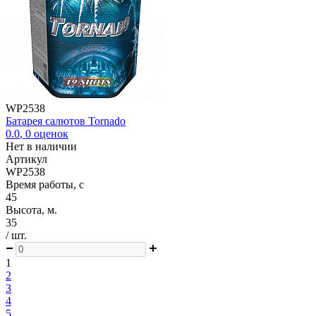
WP2538
Батарея салютов Tornado
0.0
,
0
оценок
Нет в наличии
Артикул
WP2538
Время работы, с
45
Высота, м.
35
/ шт.
1
2
3
4
5