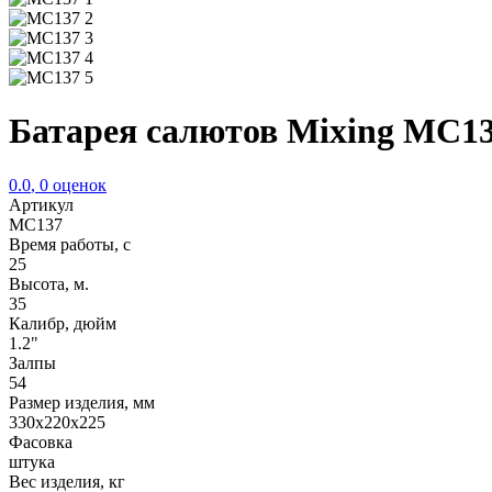
Батарея салютов Mixing MC1
0.0
,
0
оценок
Артикул
MC137
Время работы, с
25
Высота, м.
35
Калибр, дюйм
1.2"
Залпы
54
Размер изделия, мм
330х220х225
Фасовка
штука
Вес изделия, кг