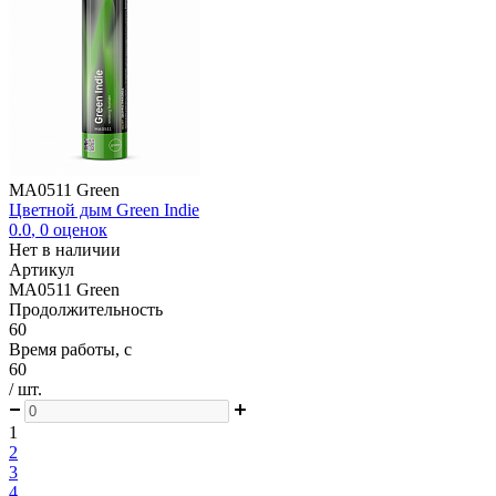
MA0511 Green
Цветной дым Green Indie
0.0
,
0
оценок
Нет в наличии
Артикул
MA0511 Green
Продолжительность
60
Время работы, с
60
/ шт.
1
2
3
4