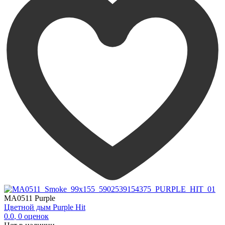
MA0511 Purple
Цветной дым Purple Hit
0.0
,
0
оценок