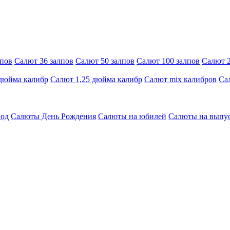
лпов
Салют 36 залпов
Салют 50 залпов
Салют 100 залпов
Салют 2
 дюйма калибр
Салют 1,25 дюйма калибр
Салют mix калибров
Са
год
Салюты День Рождения
Салюты на юбилей
Салюты на выпу