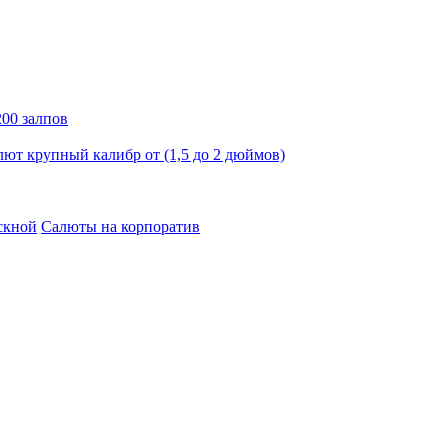
00 залпов
лют крупный калибр от (1,5 до 2 дюймов)
скной
Салюты на корпоратив