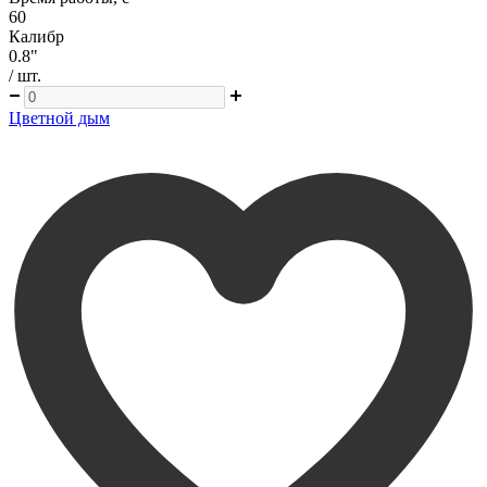
60
Калибр
0.8"
/ шт.
Цветной дым