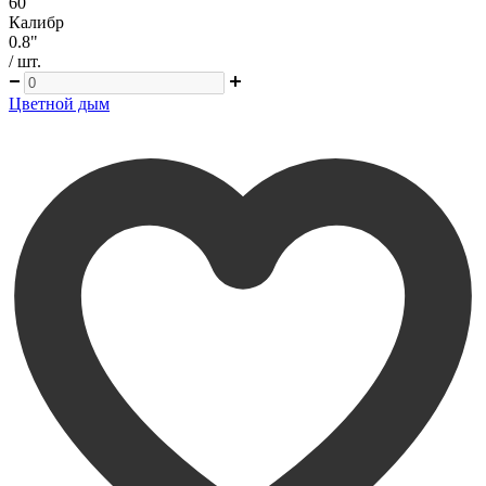
60
Калибр
0.8"
/ шт.
Цветной дым